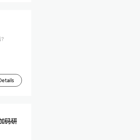
后？
etails
加码研