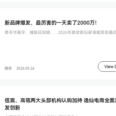
新品牌爆发，最厉害的一天卖了2000万！
牵手华晨宇、撞脸花知晓……2026年美妆新玩家谁能笑到最
View D
蔡杏
2026.05.26
信宸、高瓴两大头部机构认购加持 逸仙电商全面
发创新