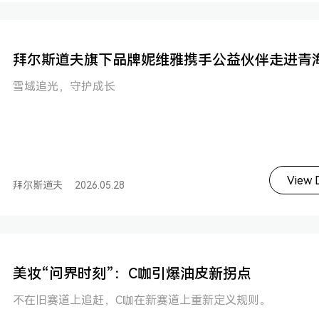
拜尔斯道夫旗下品牌妮维雅携手公益伙伴走进青
雪域追光，守护成长
View D
拜尔斯道夫
2026.05.28
美妆“问界时刻”：C咖引爆油皮新拐点
不在旧赛道上追赶，C咖在新赛道上重新定义规则。