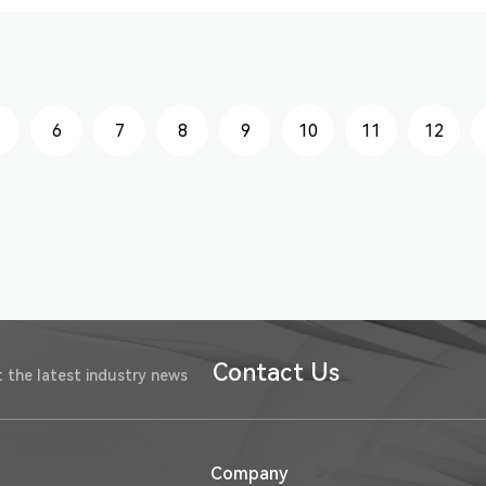
6
7
8
9
10
11
12
Contact Us
 the latest industry news
Company